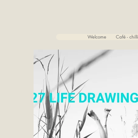
Welcome
Café - chil