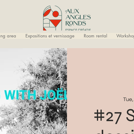
ling area
Expositions et vernissage
Room rental
Worksho
Tue,
#27 