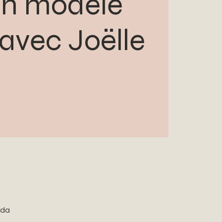
in modèle
 avec Joëlle
ada