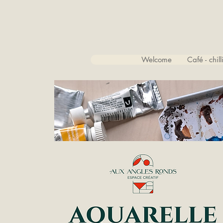
Welcome
Café - chil