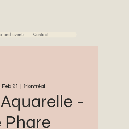
p and events
Contact
 Feb 21
  |  
Montréal
 Aquarelle -
 Phare