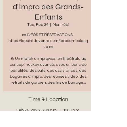
d'Impro des Grands-
Enfants
Tue, Feb 24
  |  
Montréal
🎫 INFOS ET RÉSERVATIONS :
https://lepointdevente.com/larocambolesq
ue 🎫
🚸 Un match d’improvisation théâtrale au
concept hockey avancé, avec un banc de
pénalités, des buts, des assistances, des
bagarres d’impro, des reprises vidéo, des
retraits de gardien, des tirs de barrage...
Time & Location
Feb 24, 2026, 8:00 p.m. – 10:00 p.m.
Montréal, 5333 Boul. Saint-Laurent,
Montréal, QC H2T 1S5, Canada