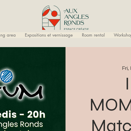
ling area
Expositions et vernissage
Room rental
Worksho
Fri,
MOM
Matc