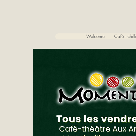
Welcome
Café - chil