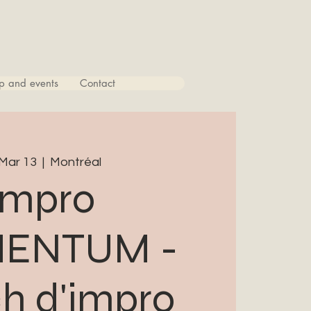
p and events
Contact
 Mar 13
  |  
Montréal
Impro
ENTUM -
h d'impro