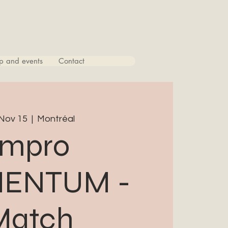
p and events
Contact
 Nov 15
  |  
Montréal
Impro
ENTUM -
Match