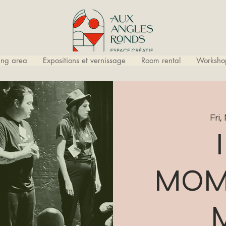
ling area
Expositions et vernissage
Room rental
Worksho
Fri,
MOM