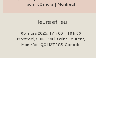
sam. 08 mars
  |  
Montréal
Heure et lieu
08 mars 2025, 17 h 00 – 19 h 00
Montréal, 5333 Boul. Saint-Laurent,
Montréal, QC H2T 1S5, Canada
Partager cet événement
auxanglesronds@gmail.com
© 2022 par auxanglesronds.