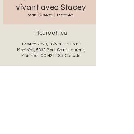
vivant avec Stacey
mar. 12 sept.
  |  
Montréal
Heure et lieu
12 sept. 2023, 18 h 00 – 21 h 00
Montréal, 5333 Boul. Saint-Laurent,
Montréal, QC H2T 1S5, Canada
Partager cet événement
auxanglesronds@gmail.com