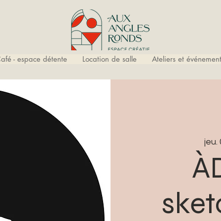
afé - espace détente
Location de salle
Ateliers et événement
jeu.
À
sket