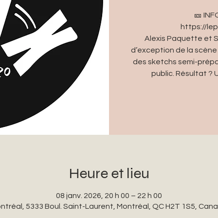
🎫 IN
https://l
Alexis Paquette et 
d’exception de la scène 
des sketchs semi-prépar
public. Résultat ? 
Heure et lieu
08 janv. 2026, 20 h 00 – 22 h 00
ntréal, 5333 Boul. Saint-Laurent, Montréal, QC H2T 1S5, Can