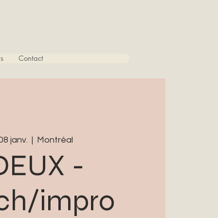
s
Contact
 08 janv.
  |  
Montréal
DEUX -
ch/impro