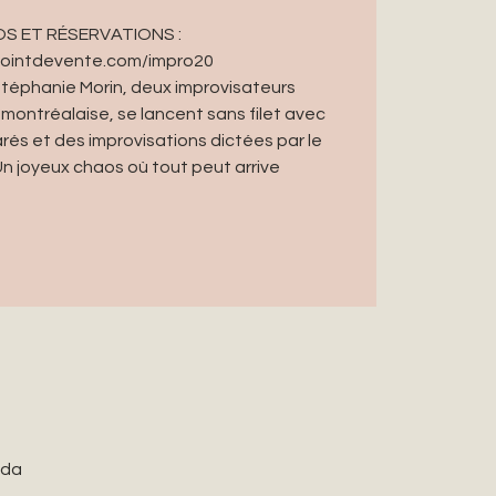
FOS ET RÉSERVATIONS :
epointdevente.com/impro20
Stéphanie Morin, deux improvisateurs
montréalaise, se lancent sans filet avec
és et des improvisations dictées par le
Un joyeux chaos où tout peut arrive
ada