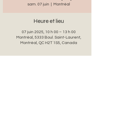
sam. 07 juin
  |  
Montréal
Heure et lieu
07 juin 2025, 10 h 00 – 13 h 00
Montréal, 5333 Boul. Saint-Laurent,
Montréal, QC H2T 1S5, Canada
Partager cet événement
auxanglesronds@gmail.com
© 2022 par auxanglesronds.