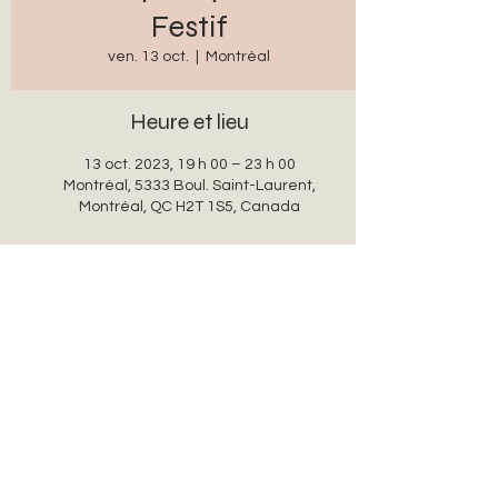
Festif
ven. 13 oct.
  |  
Montréal
Heure et lieu
13 oct. 2023, 19 h 00 – 23 h 00
Montréal, 5333 Boul. Saint-Laurent,
Montréal, QC H2T 1S5, Canada
Partager cet événement
auxanglesronds@gmail.com