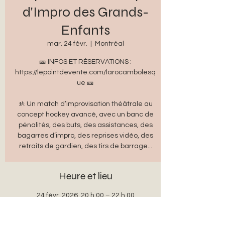
d'Impro des Grands-
Enfants
mar. 24 févr.
  |  
Montréal
🎫 INFOS ET RÉSERVATIONS :
https://lepointdevente.com/larocambolesq
ue 🎫
🚸 Un match d’improvisation théâtrale au
concept hockey avancé, avec un banc de
pénalités, des buts, des assistances, des
bagarres d’impro, des reprises vidéo, des
retraits de gardien, des tirs de barrage...
Heure et lieu
24 févr. 2026, 20 h 00 – 22 h 00
Montréal, 5333 Boul. Saint-Laurent,
Montréal, QC H2T 1S5, Canada