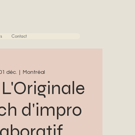
s
Contact
 01 déc.
  |  
Montréal
L'Originale
ch d'impro
laboratif