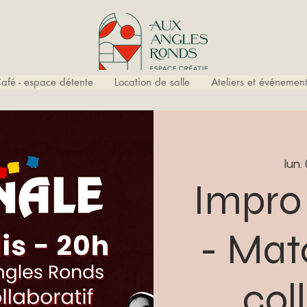
afé - espace détente
Location de salle
Ateliers et événement
lun.
Impro 
- Mat
col