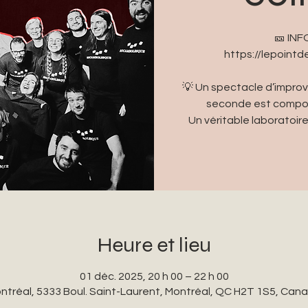
🎫 IN
https://lepoint
💡 Un spectacle d’improvi
seconde est compos
Un véritable laboratoire
Heure et lieu
01 déc. 2025, 20 h 00 – 22 h 00
ntréal, 5333 Boul. Saint-Laurent, Montréal, QC H2T 1S5, Can