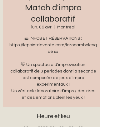
Match d'impro
collaboratif
lun. 06 avr.
  |  
Montréal
🎫 INFOS ET RÉSERVATIONS :
https://lepointdevente.com/larocambolesq
ue 🎫
💡 Un spectacle d’improvisation
collaboratif de 3 périodes dont la seconde
est composée de jeux d’impro
expérimentaux !
Un véritable laboratoire d’impro, des rires
et des émotions plein les yeux !
Heure et lieu
06 avr. 2026, 20 h 00 – 22 h 00
Montréal, 5333 Boul. Saint-Laurent,