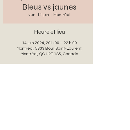
Bleus vs jaunes
ven. 14 juin
  |  
Montréal
Heure et lieu
14 juin 2024, 20 h 00 – 22 h 00
Montréal, 5333 Boul. Saint-Laurent,
Montréal, QC H2T 1S5, Canada
Partager cet événement
auxanglesronds@gmail.com