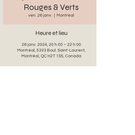
Rouges & Verts
ven. 26 janv.
  |  
Montréal
Heure et lieu
26 janv. 2024, 20 h 00 – 22 h 00
Montréal, 5333 Boul. Saint-Laurent,
Montréal, QC H2T 1S5, Canada
Partager cet événement
auxanglesronds@gmail.com