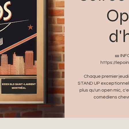
Op
d'
🎫 IN
https://lepo
Chaque premier jeudi
STAND UP exceptionnelle
plus qu'un open mic, c'
comédiens chevr