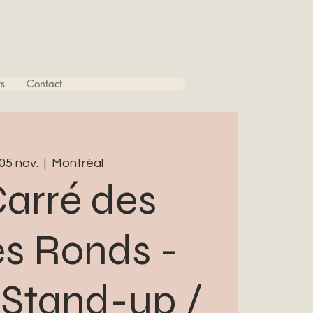
s
Contact
 05 nov.
  |  
Montréal
Carré des
es Ronds -
 Stand-up /