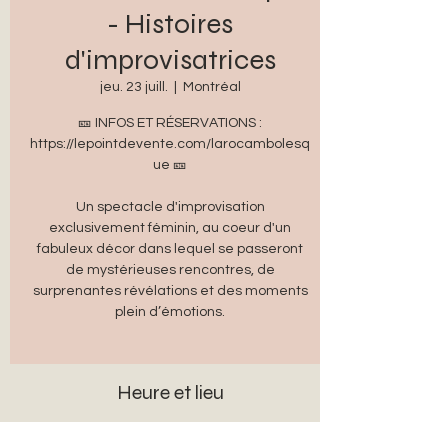
- Histoires
d'improvisatrices
jeu. 23 juill.
  |  
Montréal
🎫 INFOS ET RÉSERVATIONS :
https://lepointdevente.com/larocambolesq
ue 🎫
Un spectacle d'improvisation
exclusivement féminin, au coeur d'un
fabuleux décor dans lequel se passeront
de mystérieuses rencontres, de
surprenantes révélations et des moments
plein d’émotions.
Heure et lieu
23 juill. 2026, 20 h 00 – 22 h 00