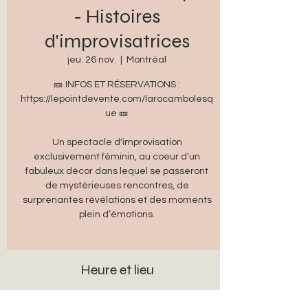
- Histoires
d'improvisatrices
jeu. 26 nov.
  |  
Montréal
🎫 INFOS ET RÉSERVATIONS :
https://lepointdevente.com/larocambolesq
ue 🎫
Un spectacle d'improvisation
exclusivement féminin, au coeur d'un
fabuleux décor dans lequel se passeront
de mystérieuses rencontres, de
surprenantes révélations et des moments
plein d’émotions.
Heure et lieu
26 nov. 2026, 20 h 00 – 22 h 00