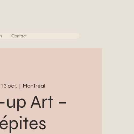
s
Contact
 13 oct.
  |  
Montréal
-up Art –
épites