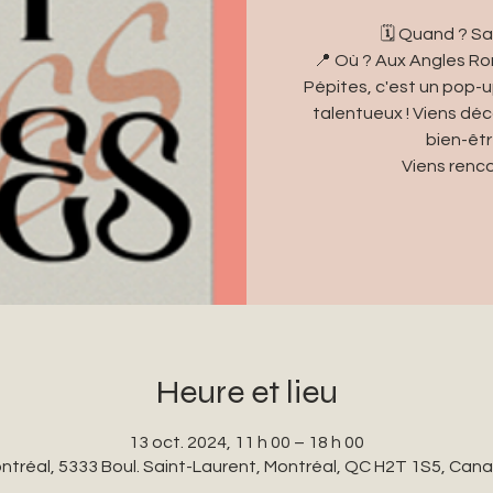
🗓 Quand ? Sa
📍 Où ? Aux Angles Ron
Pépites, c'est un pop-
talentueux ! Viens dé
bien-êtr
Viens renco
Heure et lieu
13 oct. 2024, 11 h 00 – 18 h 00
ntréal, 5333 Boul. Saint-Laurent, Montréal, QC H2T 1S5, Can