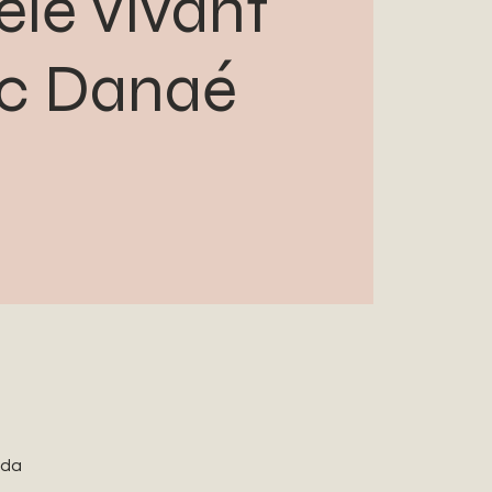
le vivant
c Danaé
ada