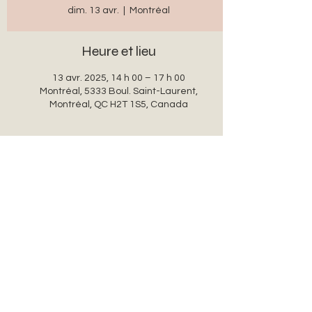
dim. 13 avr.
  |  
Montréal
Heure et lieu
13 avr. 2025, 14 h 00 – 17 h 00
Montréal, 5333 Boul. Saint-Laurent,
Montréal, QC H2T 1S5, Canada
Partager cet événement
auxanglesronds@gmail.com
© 2022 par auxanglesronds.